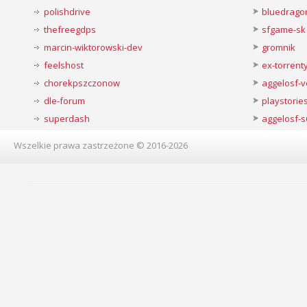
polishdrive
bluedrago
thefreegdps
sfgame-sk
marcin-wiktorowski-dev
gromnik
feelshost
ex-torren
chorekpszczonow
aggelosf-
dle-forum
playstorie
superdash
aggelosf-s
Wszelkie prawa zastrzeżone © 2016-2026