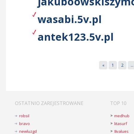
jakuboowskiszymo
wasabi.5v.pl
antek123.5v.pl
«
1
2
...
OSTATNIO ZAREJESTROWANE
TOP 10
robsil
medhub
bravo
litasurf
newluzgd
8values