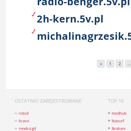
radio-benger.5v.pl
2h-kern.5v.pl
michalinagrzesik.5
«
1
2
...
OSTATNIO ZAREJESTROWANE
TOP 10
robsil
medhub
bravo
litasurf
newluzgd
8values