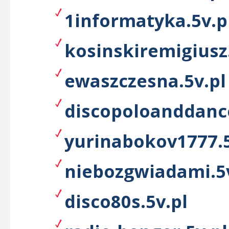
1informatyka.5v.p
kosinskiremigiusz.
ewaszczesna.5v.pl
discopoloanddance
yurinabokov1777.5
niebozgwiadami.5v
disco80s.5v.pl