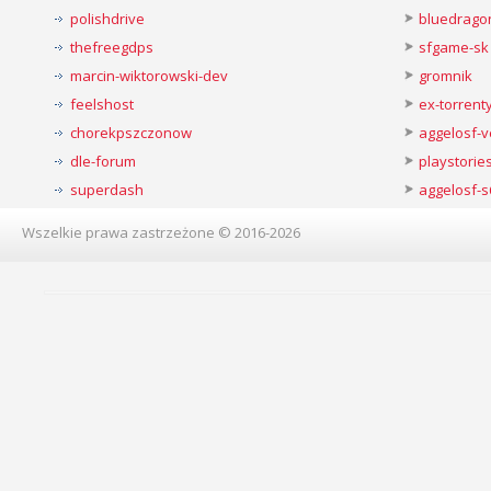
polishdrive
bluedrago
thefreegdps
sfgame-sk
marcin-wiktorowski-dev
gromnik
feelshost
ex-torren
chorekpszczonow
aggelosf-
dle-forum
playstorie
superdash
aggelosf-s
Wszelkie prawa zastrzeżone © 2016-2026