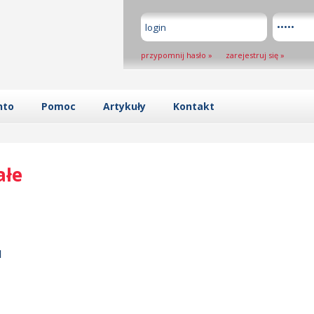
przypomnij hasło
»
zarejestruj się
»
nto
Pomoc
Artykuły
Kontakt
ałe
l