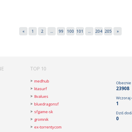
«
1
2
...
99
100
101
...
204
205
»
NE
TOP 10
medhub
Obecnie
23908
litasurf
8values
Wczoraj
1
bluedragonsf
sfgame-sk
Dziś dod
0
gromnik
ex-torrentycom