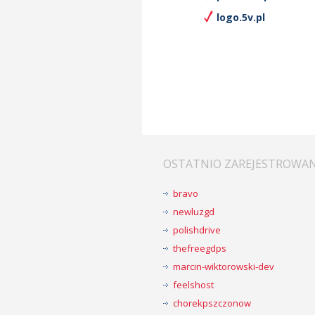
logo.5v.pl
OSTATNIO ZAREJESTROWA
bravo
newluzgd
polishdrive
thefreegdps
marcin-wiktorowski-dev
feelshost
chorekpszczonow