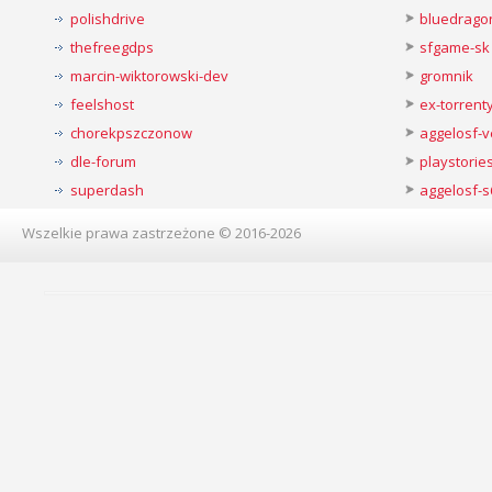
polishdrive
bluedrago
thefreegdps
sfgame-sk
marcin-wiktorowski-dev
gromnik
feelshost
ex-torren
chorekpszczonow
aggelosf-
dle-forum
playstorie
superdash
aggelosf-s
Wszelkie prawa zastrzeżone © 2016-2026