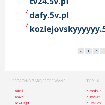
tv24.5v.pl
dafy.5v.pl
koziejovskyyyyyy.5
«
1
2
...
OSTATNIO ZAREJESTROWANE
TOP 10
robsil
medhub
bravo
litasurf
newluzgd
8values