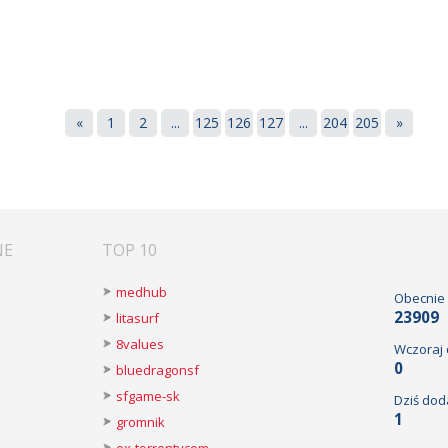
«
1
2
...
125
126
127
...
204
205
»
NE
TOP 10
medhub
Obecnie
23909
litasurf
8values
Wczoraj
0
bluedragonsf
sfgame-sk
Dziś dod
1
gromnik