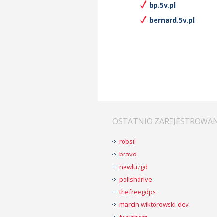
bp.5v.pl
bernard.5v.pl
OSTATNIO ZAREJESTROWA
robsil
bravo
newluzgd
polishdrive
thefreegdps
marcin-wiktorowski-dev