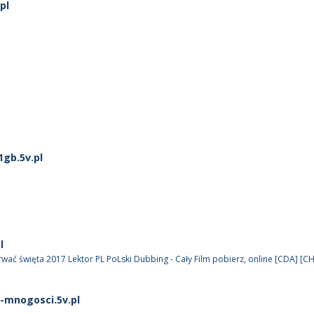
pl
1gb.5v.pl
l
rwać święta 2017 Lektor PL PoLski Dubbing - Cały Film pobierz, online [CDA] [
-mnogosci.5v.pl