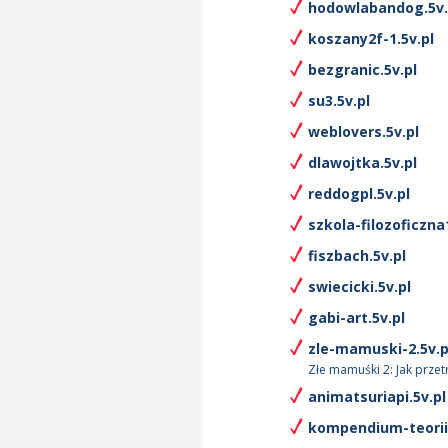
hodowlabandog.5v.
koszany2f-1.5v.pl
bezgranic.5v.pl
su3.5v.pl
weblovers.5v.pl
dlawojtka.5v.pl
reddogpl.5v.pl
szkola-filozoficzna
fiszbach.5v.pl
swiecicki.5v.pl
gabi-art.5v.pl
zle-mamuski-2.5v.p
Złe mamuśki 2: Jak przet
animatsuriapi.5v.pl
kompendium-teorii