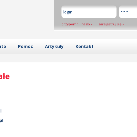
przypomnij hasło
»
zarejestruj się
»
nto
Pomoc
Artykuły
Kontakt
ałe
l
pl