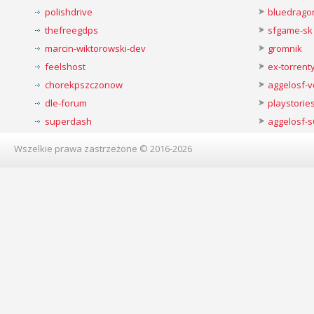
polishdrive
bluedrago
thefreegdps
sfgame-sk
marcin-wiktorowski-dev
gromnik
feelshost
ex-torren
chorekpszczonow
aggelosf-
dle-forum
playstorie
superdash
aggelosf-s
Wszelkie prawa zastrzeżone © 2016-2026