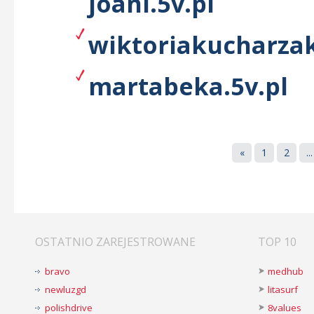
joanl.5v.pl
wiktoriakucharzak
martabeka.5v.pl
«
1
2
...
OSTATNIO ZAREJESTROWANE
TOP 10
bravo
medhub
newluzgd
litasurf
polishdrive
8values