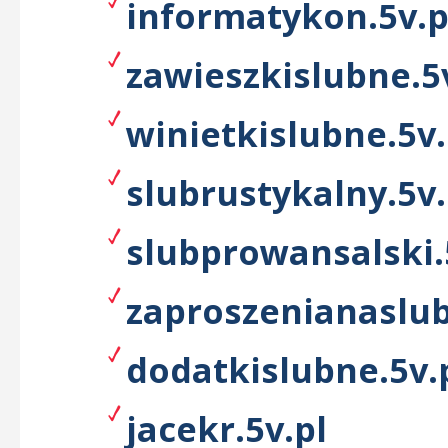
informatykon.5v.p
zawieszkislubne.5
winietkislubne.5v.
slubrustykalny.5v.
slubprowansalski.
zaproszenianaslub
dodatkislubne.5v.
jacekr.5v.pl