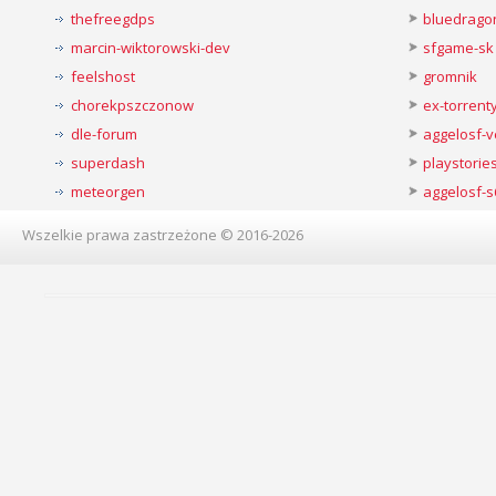
thefreegdps
bluedrago
marcin-wiktorowski-dev
sfgame-sk
feelshost
gromnik
chorekpszczonow
ex-torren
dle-forum
aggelosf-
superdash
playstorie
meteorgen
aggelosf-s
Wszelkie prawa zastrzeżone © 2016-2026