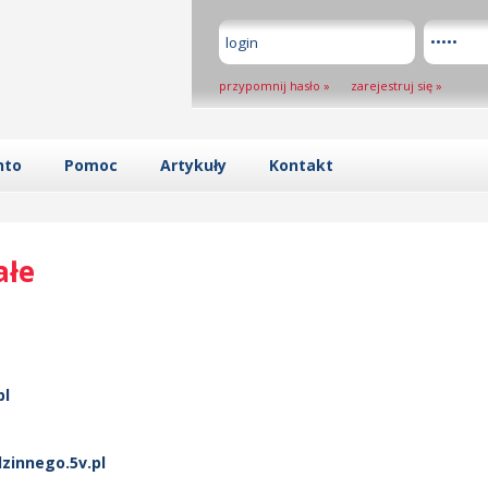
przypomnij hasło
»
zarejestruj się
»
nto
Pomoc
Artykuły
Kontakt
ałe
pl
zinnego.5v.pl