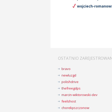
wojciech-romanows
OSTATNIO ZAREJESTROWA
bravo
newluzgd
polishdrive
thefreegdps
marcin-wiktorowski-dev
feelshost
chorekpszczonow