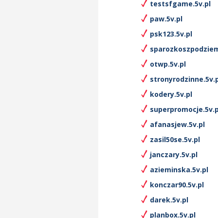
testsfgame.5v.pl
paw.5v.pl
psk123.5v.pl
sparozkoszpodziem
otwp.5v.pl
stronyrodzinne.5v.p
kodery.5v.pl
superpromocje.5v.p
afanasjew.5v.pl
zasil50se.5v.pl
janczary.5v.pl
azieminska.5v.pl
konczar90.5v.pl
darek.5v.pl
planbox.5v.pl