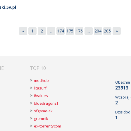
ki.5v.pl
«
1
2
...
174
175
176
...
204
205
»
NE
TOP 10
medhub
Obecnie
23913
litasurf
8values
Wczoraj
2
bluedragonsf
sfgame-sk
Dziś dod
1
gromnik
ex-torrentycom