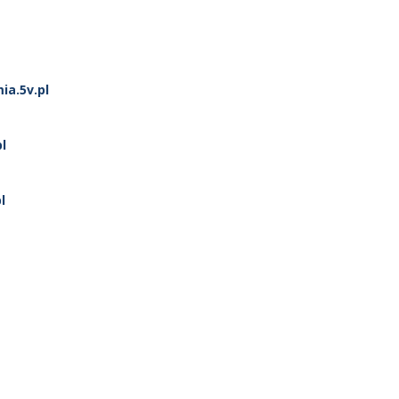
ia.5v.pl
l
l