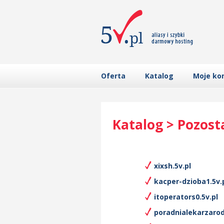
Oferta
Katalog
Moje ko
Katalog > Pozost
xixsh.5v.pl
kacper-dzioba1.5v.
itoperators0.5v.pl
poradnialekarzarod