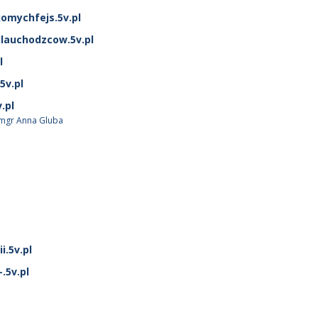
omychfejs.5v.pl
dlauchodzcow.5v.pl
l
5v.pl
.pl
 mgr Anna Gluba
i.5v.pl
.5v.pl