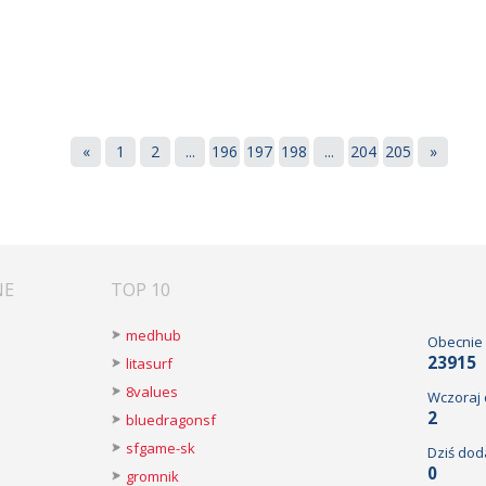
«
1
2
...
196
197
198
...
204
205
»
NE
TOP 10
medhub
Obecnie
23915
litasurf
8values
Wczoraj
2
bluedragonsf
sfgame-sk
Dziś dod
0
gromnik