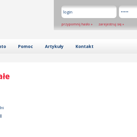
przypomnij hasło
»
zarejestruj się
»
nto
Pomoc
Artykuły
Kontakt
ałe
dni
l