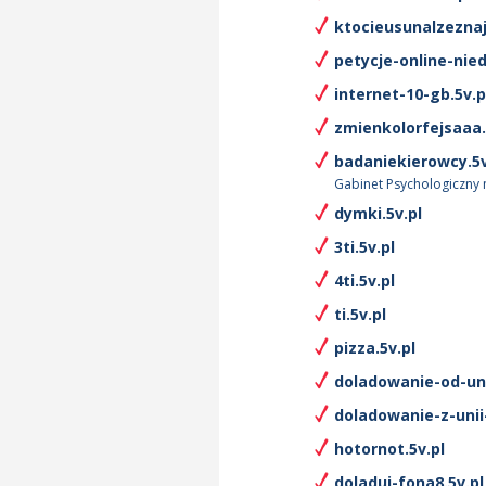
ktocieusunalzeznaj
petycje-online-nie
internet-10-gb.5v.p
zmienkolorfejsaaa.
badaniekierowcy.5v
Gabinet Psychologiczny
dymki.5v.pl
3ti.5v.pl
4ti.5v.pl
ti.5v.pl
pizza.5v.pl
doladowanie-od-uni
doladowanie-z-unii-
hotornot.5v.pl
doladuj-fona8.5v.pl