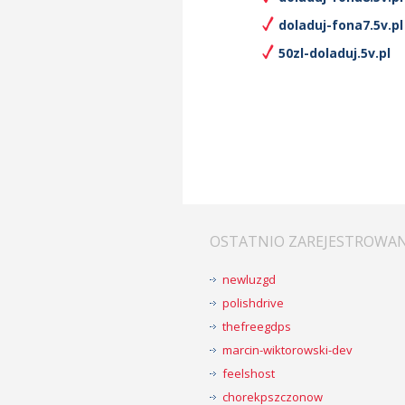
doladuj-fona7.5v.pl
50zl-doladuj.5v.pl
OSTATNIO ZAREJESTROWA
newluzgd
polishdrive
thefreegdps
marcin-wiktorowski-dev
feelshost
chorekpszczonow