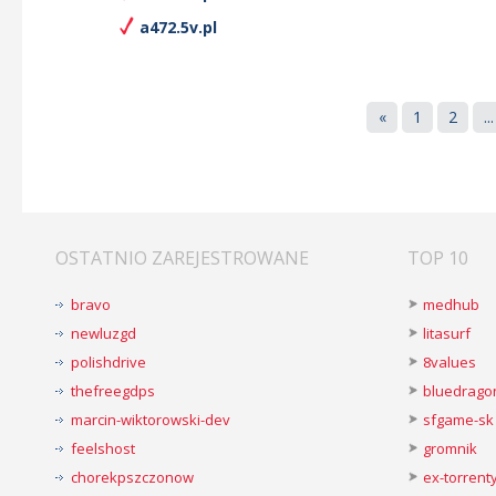
a472.5v.pl
«
1
2
...
OSTATNIO ZAREJESTROWANE
TOP 10
bravo
medhub
newluzgd
litasurf
polishdrive
8values
thefreegdps
bluedrago
marcin-wiktorowski-dev
sfgame-sk
feelshost
gromnik
chorekpszczonow
ex-torren