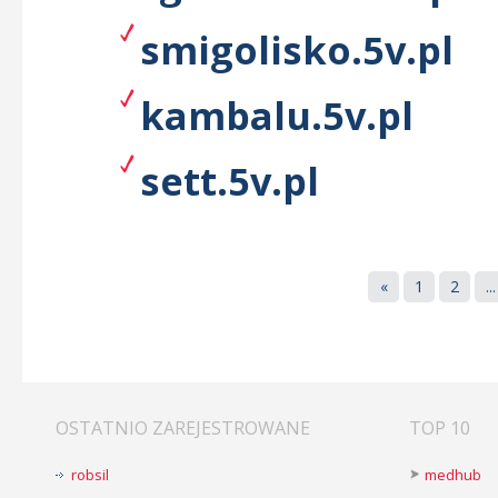
smigolisko.5v.pl
kambalu.5v.pl
sett.5v.pl
«
1
2
...
OSTATNIO ZAREJESTROWANE
TOP 10
robsil
medhub