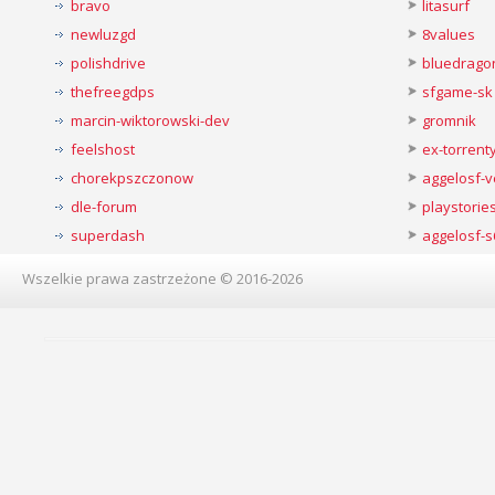
bravo
litasurf
newluzgd
8values
polishdrive
bluedrago
thefreegdps
sfgame-sk
marcin-wiktorowski-dev
gromnik
feelshost
ex-torren
chorekpszczonow
aggelosf-
dle-forum
playstorie
superdash
aggelosf-s
Wszelkie prawa zastrzeżone © 2016-2026