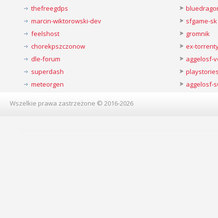
thefreegdps
bluedrago
marcin-wiktorowski-dev
sfgame-sk
feelshost
gromnik
chorekpszczonow
ex-torren
dle-forum
aggelosf-
superdash
playstorie
meteorgen
aggelosf-s
Wszelkie prawa zastrzeżone © 2016-2026