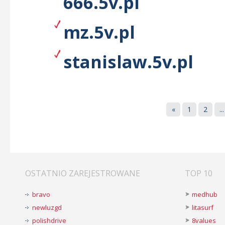
666.5v.pl
mz.5v.pl
stanislaw.5v.pl
«
1
2
...
OSTATNIO ZAREJESTROWANE
TOP 10
bravo
medhub
newluzgd
litasurf
polishdrive
8values