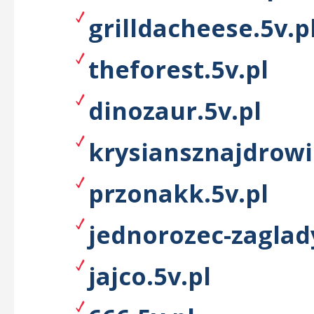
grilldacheese.5v.p
theforest.5v.pl
dinozaur.5v.pl
krysiansznajdrowic
przonakk.5v.pl
jednorozec-zaglady
jajco.5v.pl