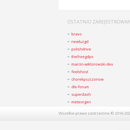
OSTATNIO ZAREJESTROWA
bravo
newluzgd
polishdrive
thefreegdps
marcin-wiktorowski-dev
feelshost
chorekpszczonow
dle-forum
superdash
meteorgen
Wszelkie prawa zastrzeżone © 2016-20