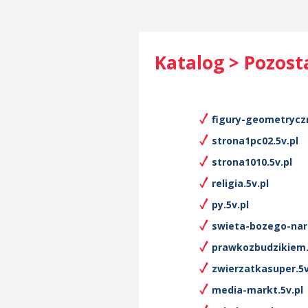
Katalog > Pozost
figury-geometryczn
strona1pc02.5v.pl
strona1010.5v.pl
religia.5v.pl
py.5v.pl
swieta-bozego-naro
prawkozbudzikiem.
zwierzatkasuper.5v
media-markt.5v.pl