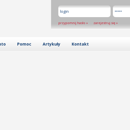
przypomnij hasło
»
zarejestruj się
»
nto
Pomoc
Artykuły
Kontakt