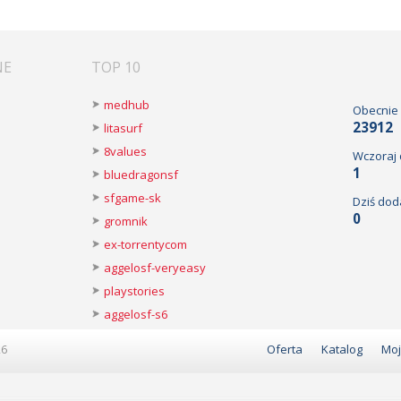
NE
TOP 10
medhub
Obecnie
23912
litasurf
8values
Wczoraj
1
bluedragonsf
sfgame-sk
Dziś dod
0
gromnik
ex-torrentycom
aggelosf-veryeasy
playstories
aggelosf-s6
26
Oferta
Katalog
Moj