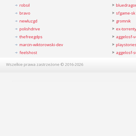
robsil
bluedrago
bravo
sfgame-sk
newluzgd
gromnik
polishdrive
ex-torren
thefreegdps
aggelosf-
marcin-wiktorowski-dev
playstorie
feelshost
aggelosf-s
Wszelkie prawa zastrzeżone © 2016-2026