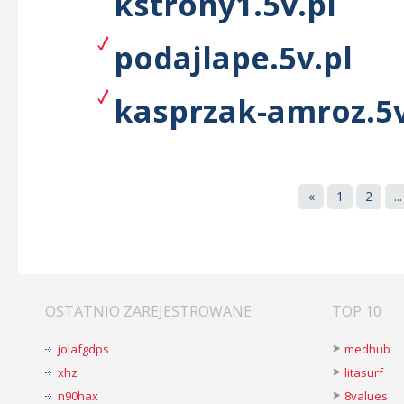
kstrony1.5v.pl
podajlape.5v.pl
kasprzak-amroz.5v
«
1
2
...
OSTATNIO ZAREJESTROWANE
TOP 10
jolafgdps
medhub
xhz
litasurf
n90hax
8values