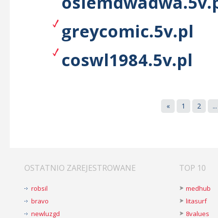
osiemdwadwa.5v.p
greycomic.5v.pl
coswl1984.5v.pl
«
1
2
...
OSTATNIO ZAREJESTROWANE
TOP 10
robsil
medhub
bravo
litasurf
newluzgd
8values