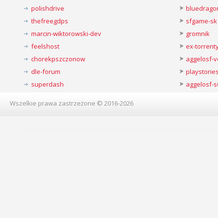
polishdrive
bluedrago
thefreegdps
sfgame-sk
marcin-wiktorowski-dev
gromnik
feelshost
ex-torren
chorekpszczonow
aggelosf-
dle-forum
playstorie
superdash
aggelosf-s
Wszelkie prawa zastrzeżone © 2016-2026