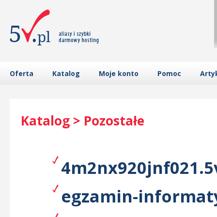
Oferta
Katalog
Moje konto
Pomoc
Arty
Katalog > Pozostałe
4m2nx920jnf021.5v
egzamin-informaty