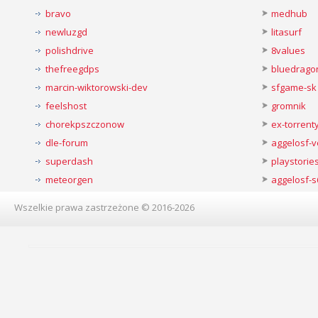
bravo
medhub
newluzgd
litasurf
polishdrive
8values
thefreegdps
bluedrago
marcin-wiktorowski-dev
sfgame-sk
feelshost
gromnik
chorekpszczonow
ex-torren
dle-forum
aggelosf-
superdash
playstorie
meteorgen
aggelosf-s
Wszelkie prawa zastrzeżone © 2016-2026