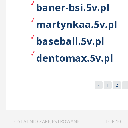
baner-bsi.5v.pl
martynkaa.5v.pl
baseball.5v.pl
dentomax.5v.pl
«
1
2
...
OSTATNIO ZAREJESTROWANE
TOP 10