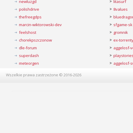
newluzgd
litasurf
polishdrive
8values
thefreegdps
bluedrago
marcin-wiktorowski-dev
sfgame-sk
feelshost
gromnik
chorekpszczonow
ex-torren
dle-forum
aggelosf-
superdash
playstorie
meteorgen
aggelosf-s
Wszelkie prawa zastrzeżone © 2016-2026