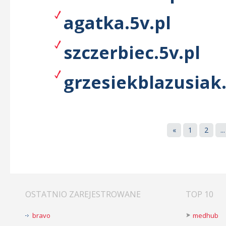
agatka.5v.pl
szczerbiec.5v.pl
grzesiekblazusiak.
«
1
2
...
OSTATNIO ZAREJESTROWANE
TOP 10
bravo
medhub