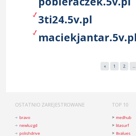
pobieraczek.5v.pl
3ti24.5v.pl
maciekjantar.5v.p
«
1
2
...
OSTATNIO ZAREJESTROWANE
TOP 10
bravo
medhub
newluzgd
litasurf
polishdrive
8values