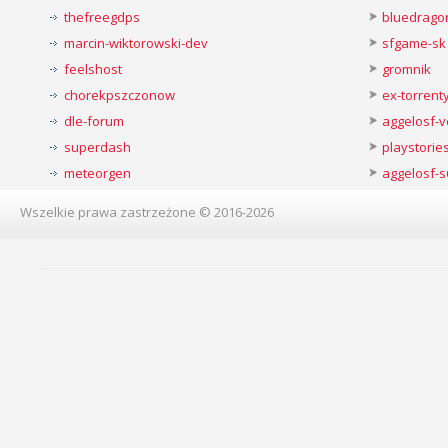
thefreegdps
bluedrago
marcin-wiktorowski-dev
sfgame-sk
feelshost
gromnik
chorekpszczonow
ex-torren
dle-forum
aggelosf-
superdash
playstorie
meteorgen
aggelosf-s
Wszelkie prawa zastrzeżone © 2016-2026