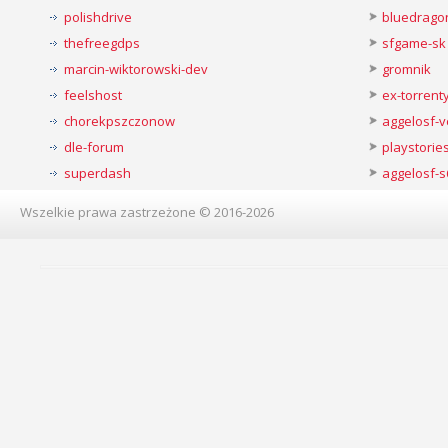
polishdrive
bluedrago
thefreegdps
sfgame-sk
marcin-wiktorowski-dev
gromnik
feelshost
ex-torren
chorekpszczonow
aggelosf-
dle-forum
playstorie
superdash
aggelosf-s
Wszelkie prawa zastrzeżone © 2016-2026