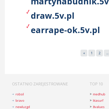
martynabudnik.5v
draw.5v.pl
earrape-ok.5v.pl
«
1
2
...
OSTATNIO ZAREJESTROWANE
TOP 10
robsil
medhub
bravo
litasurf
newluzgd
8values