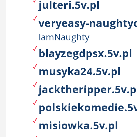
julteri.5v.pl
veryeasy-naughtyc
IamNaughty
blayzegdpsx.5v.pl
musyka24.5v.pl
jacktheripper.5v.p
polskiekomedie.5v
misiowka.5v.pl