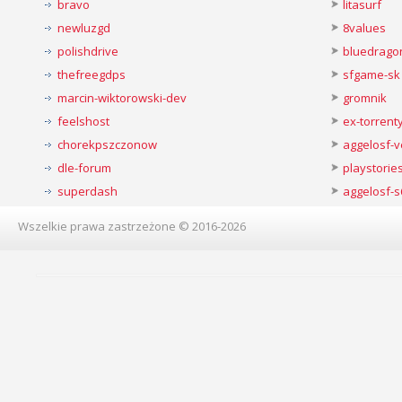
bravo
litasurf
newluzgd
8values
polishdrive
bluedrago
thefreegdps
sfgame-sk
marcin-wiktorowski-dev
gromnik
feelshost
ex-torren
chorekpszczonow
aggelosf-
dle-forum
playstorie
superdash
aggelosf-s
Wszelkie prawa zastrzeżone © 2016-2026