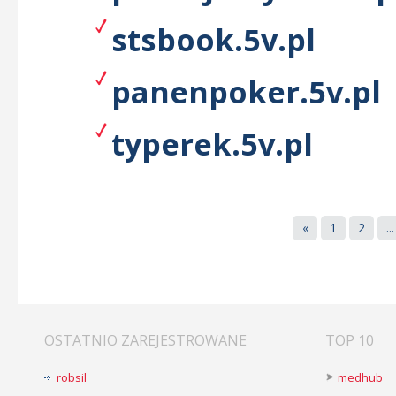
stsbook.5v.pl
panenpoker.5v.pl
typerek.5v.pl
«
1
2
...
OSTATNIO ZAREJESTROWANE
TOP 10
robsil
medhub