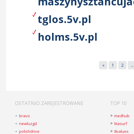
maszynysztancujac
tglos.5v.pl
holms.5v.pl
«
1
2
...
OSTATNIO ZAREJESTROWANE
TOP 10
bravo
medhub
newluzgd
litasurf
polishdrive
8values