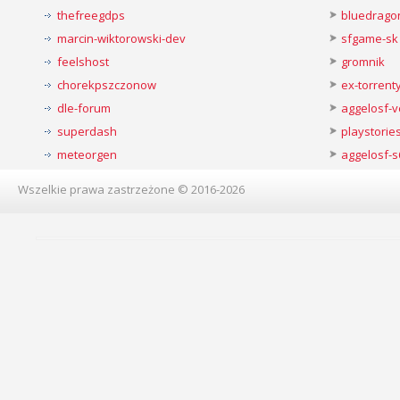
thefreegdps
bluedrago
marcin-wiktorowski-dev
sfgame-sk
feelshost
gromnik
chorekpszczonow
ex-torren
dle-forum
aggelosf-
superdash
playstorie
meteorgen
aggelosf-s
Wszelkie prawa zastrzeżone © 2016-2026