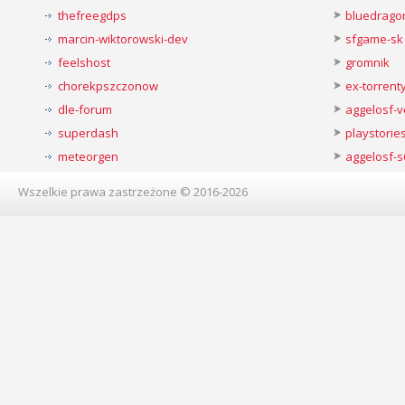
thefreegdps
bluedrago
marcin-wiktorowski-dev
sfgame-sk
feelshost
gromnik
chorekpszczonow
ex-torren
dle-forum
aggelosf-
superdash
playstorie
meteorgen
aggelosf-s
Wszelkie prawa zastrzeżone © 2016-2026