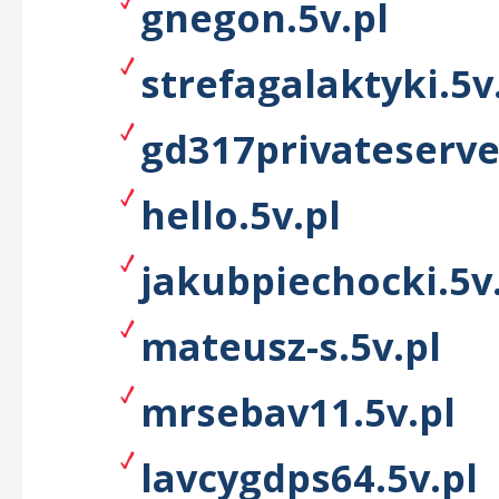
gnegon.5v.pl
strefagalaktyki.5v
gd317privateserve
hello.5v.pl
jakubpiechocki.5v
mateusz-s.5v.pl
mrsebav11.5v.pl
lavcygdps64.5v.pl