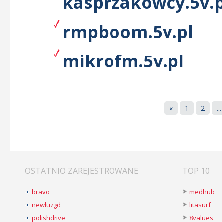
kasprzakowcy.5v.p
rmpboom.5v.pl
mikrofm.5v.pl
«
1
2
...
OSTATNIO ZAREJESTROWANE
TOP 10
bravo
medhub
newluzgd
litasurf
polishdrive
8values