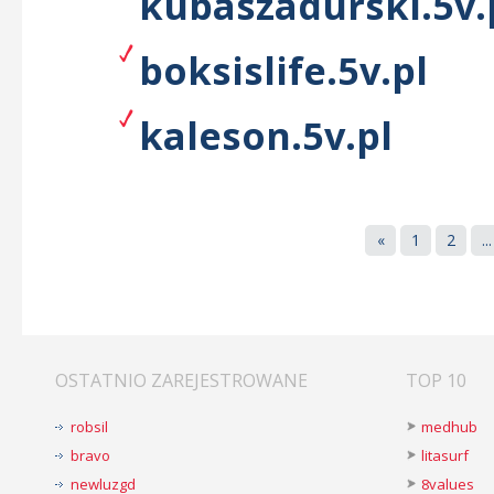
kubaszadurski.5v.
boksislife.5v.pl
kaleson.5v.pl
«
1
2
...
OSTATNIO ZAREJESTROWANE
TOP 10
robsil
medhub
bravo
litasurf
newluzgd
8values