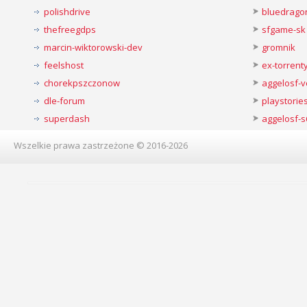
polishdrive
bluedrago
thefreegdps
sfgame-sk
marcin-wiktorowski-dev
gromnik
feelshost
ex-torren
chorekpszczonow
aggelosf-
dle-forum
playstorie
superdash
aggelosf-s
Wszelkie prawa zastrzeżone © 2016-2026