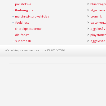
polishdrive
bluedrago
thefreegdps
sfgame-sk
marcin-wiktorowski-dev
gromnik
feelshost
ex-torren
chorekpszczonow
aggelosf-
dle-forum
playstorie
superdash
aggelosf-s
Wszelkie prawa zastrzeżone © 2016-2026