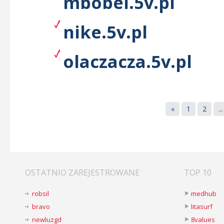
mbobel.5v.pl
nike.5v.pl
olaczacza.5v.pl
«
1
2
...
OSTATNIO ZAREJESTROWANE
TOP 10
robsil
medhub
bravo
litasurf
newluzgd
8values