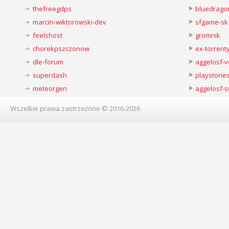
thefreegdps
bluedrago
marcin-wiktorowski-dev
sfgame-sk
feelshost
gromnik
chorekpszczonow
ex-torren
dle-forum
aggelosf-
superdash
playstorie
meteorgen
aggelosf-s
Wszelkie prawa zastrzeżone © 2016-2026