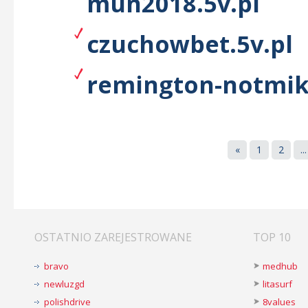
mun2018.5v.pl
czuchowbet.5v.pl
remington-notmiko
«
1
2
...
OSTATNIO ZAREJESTROWANE
TOP 10
bravo
medhub
newluzgd
litasurf
polishdrive
8values