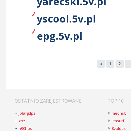
yarecski.5v.pl
yscool.5v.pl
epg.5v.pl
«
1
2
...
OSTATNIO ZAREJESTROWANE
TOP 10
jolafgdps
medhub
xhz
litasurf
n90hax
8values