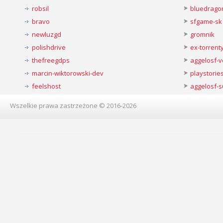
robsil
bluedrago
bravo
sfgame-sk
newluzgd
gromnik
polishdrive
ex-torren
thefreegdps
aggelosf-
marcin-wiktorowski-dev
playstorie
feelshost
aggelosf-s
Wszelkie prawa zastrzeżone © 2016-2026