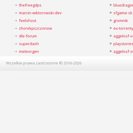
thefreegdps
bluedrago
marcin-wiktorowski-dev
sfgame-sk
feelshost
gromnik
chorekpszczonow
ex-torren
dle-forum
aggelosf-
superdash
playstorie
meteorgen
aggelosf-s
Wszelkie prawa zastrzeżone © 2016-2026