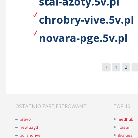
stal-azoty.5v.pl
chrobry-vive.5v.pl
novara-pge.5v.pl
«
1
2
...
OSTATNIO ZAREJESTROWANE
TOP 10
bravo
medhub
newluzgd
litasurf
polishdrive
8values