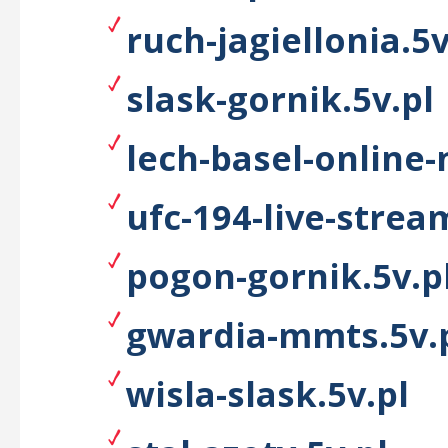
ruch-jagiellonia.5v
slask-gornik.5v.pl
lech-basel-online-
ufc-194-live-strea
pogon-gornik.5v.p
gwardia-mmts.5v.
wisla-slask.5v.pl