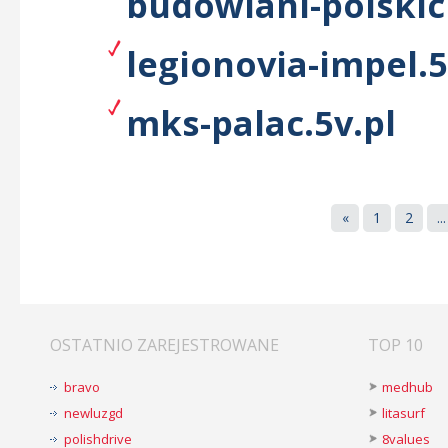
budowlani-polskic
legionovia-impel.5
mks-palac.5v.pl
«
1
2
...
OSTATNIO ZAREJESTROWANE
TOP 10
bravo
medhub
newluzgd
litasurf
polishdrive
8values