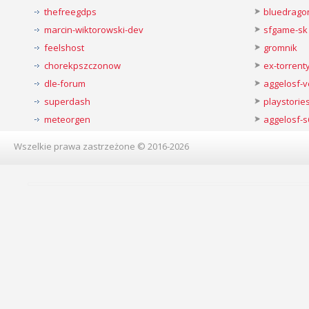
thefreegdps
bluedrago
marcin-wiktorowski-dev
sfgame-sk
feelshost
gromnik
chorekpszczonow
ex-torren
dle-forum
aggelosf-
superdash
playstorie
meteorgen
aggelosf-s
Wszelkie prawa zastrzeżone © 2016-2026