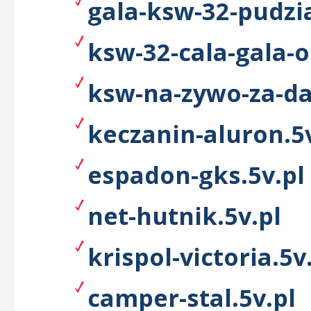
gala-ksw-32-pudzi
ksw-32-cala-gala-o
ksw-na-zywo-za-da
keczanin-aluron.5v
espadon-gks.5v.pl
net-hutnik.5v.pl
krispol-victoria.5v
camper-stal.5v.pl