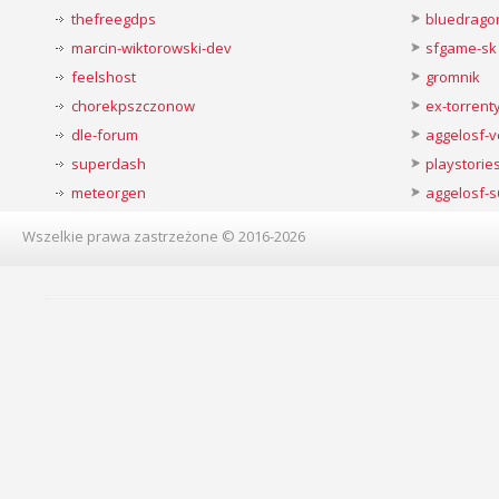
thefreegdps
bluedrago
marcin-wiktorowski-dev
sfgame-sk
feelshost
gromnik
chorekpszczonow
ex-torren
dle-forum
aggelosf-
superdash
playstorie
meteorgen
aggelosf-s
Wszelkie prawa zastrzeżone © 2016-2026