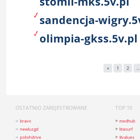
stomil-mks.5v.pl
sandencja-wigry.5
olimpia-gkss.5v.pl
«
1
2
...
OSTATNIO ZAREJESTROWANE
TOP 10
bravo
medhub
newluzgd
litasurf
polishdrive
8values