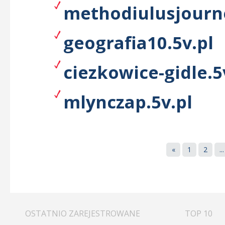
methodiulusjourne
geografia10.5v.pl
ciezkowice-gidle.5
mlynczap.5v.pl
«
1
2
...
OSTATNIO ZAREJESTROWANE
TOP 10