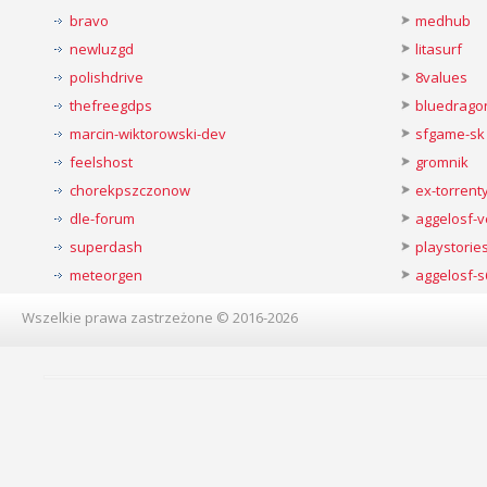
bravo
medhub
newluzgd
litasurf
polishdrive
8values
thefreegdps
bluedrago
marcin-wiktorowski-dev
sfgame-sk
feelshost
gromnik
chorekpszczonow
ex-torren
dle-forum
aggelosf-
superdash
playstorie
meteorgen
aggelosf-s
Wszelkie prawa zastrzeżone © 2016-2026