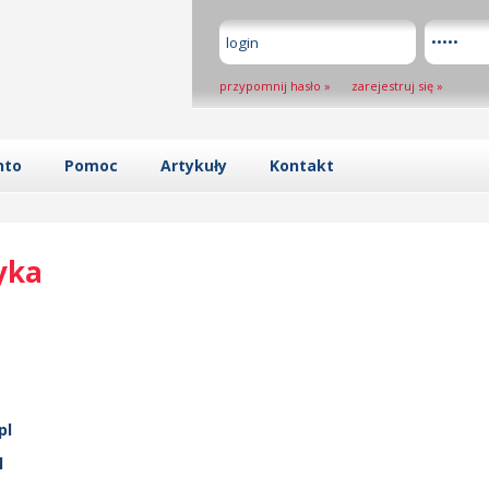
przypomnij hasło
»
zarejestruj się
»
nto
Pomoc
Artykuły
Kontakt
yka
pl
l