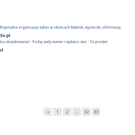
ofesjonalna organizacja safari w okolicach Malindi, wycieczki, informacje.
5v.pl
ra doładowanie! - Podaj swój numer i wybierz sieć - To proste!
pl
«
1
2
...
32
33