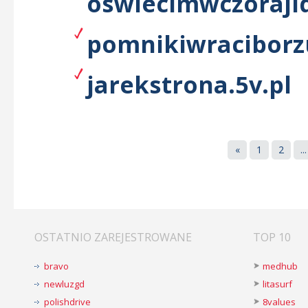
oswiecimwczorajid
pomnikiwraciborzu
jarekstrona.5v.pl
«
1
2
...
OSTATNIO ZAREJESTROWANE
TOP 10
bravo
medhub
newluzgd
litasurf
polishdrive
8values