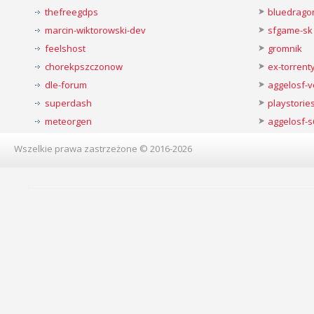
thefreegdps
bluedrago
marcin-wiktorowski-dev
sfgame-sk
feelshost
gromnik
chorekpszczonow
ex-torren
dle-forum
aggelosf-
superdash
playstorie
meteorgen
aggelosf-s
Wszelkie prawa zastrzeżone © 2016-2026