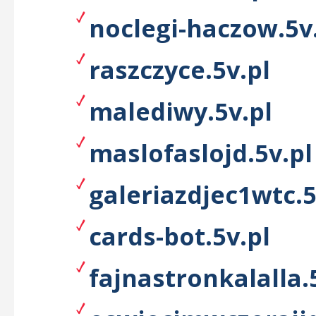
noclegi-haczow.5v
raszczyce.5v.pl
malediwy.5v.pl
maslofaslojd.5v.pl
galeriazdjec1wtc.5
cards-bot.5v.pl
fajnastronkalalla.