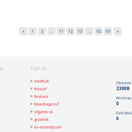
«
1
2
...
11
12
13
...
92
93
»
NE
TOP 10
medhub
Obecnie
23908
litasurf
8values
Wczoraj
0
bluedragonsf
sfgame-sk
Dziś dod
0
gromnik
ex-torrentycom