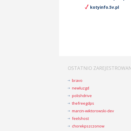
kotyinfo.5v.pl
OSTATNIO ZAREJESTROWA
bravo
newluzgd
polishdrive
thefreegdps
marcin-wiktorowski-dev
feelshost
chorekpszczonow