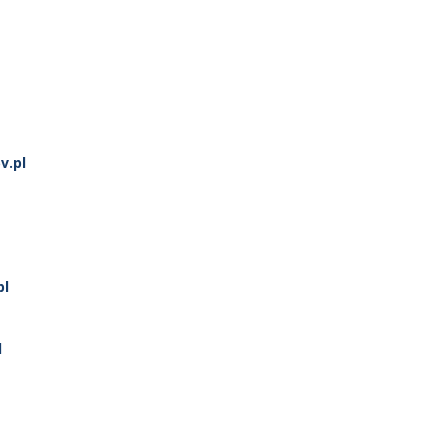
v.pl
pl
l