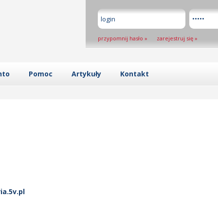
przypomnij hasło
»
zarejestruj się
»
nto
Pomoc
Artykuły
Kontakt
a.5v.pl