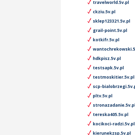
travelworld.5v.pl
ckziu.5v.pl
sklep123321.5v.pl
grail-point.5v.pl
kotkifr.5v.pl
wantochrekowski.5
hdkpisz.5v.pl
testsapk.5v.pl
testmoskitier.5v.pl
scp-bialobrzegi.5v.
pltv.5v.pl
stronazadanie.5v.p
tereska405.5v.pl
kocikoci-radzi.5v.pl
kierunekzsp.5v.pl