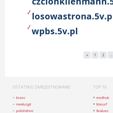
czcionkilehmann.5
losowastrona.5v.p
wpbs.5v.pl
«
1
2
...
OSTATNIO ZAREJESTROWANE
TOP 10
bravo
medhub
newluzgd
litasurf
polishdrive
8values