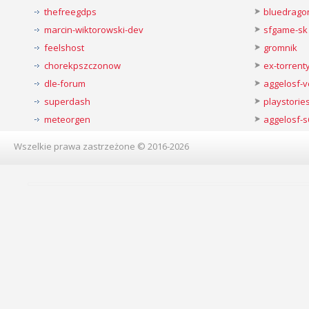
thefreegdps
bluedrago
marcin-wiktorowski-dev
sfgame-sk
feelshost
gromnik
chorekpszczonow
ex-torren
dle-forum
aggelosf-
superdash
playstorie
meteorgen
aggelosf-s
Wszelkie prawa zastrzeżone © 2016-2026