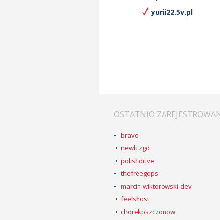
yurii22.5v.pl
OSTATNIO ZAREJESTROWA
bravo
newluzgd
polishdrive
thefreegdps
marcin-wiktorowski-dev
feelshost
chorekpszczonow