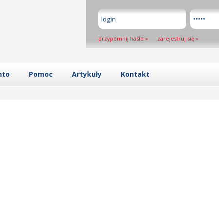
przypomnij hasło
»
zarejestruj się
»
nto
Pomoc
Artykuły
Kontakt