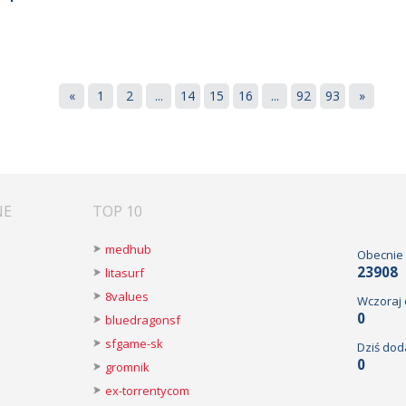
«
1
2
...
14
15
16
...
92
93
»
NE
TOP 10
medhub
Obecnie
23908
litasurf
8values
Wczoraj
0
bluedragonsf
sfgame-sk
Dziś dod
0
gromnik
ex-torrentycom