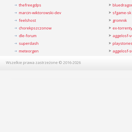
thefreegdps
bluedrago
marcin-wiktorowski-dev
sfgame-sk
feelshost
gromnik
chorekpszczonow
ex-torren
dle-forum
aggelosf-
superdash
playstorie
meteorgen
aggelosf-s
Wszelkie prawa zastrzeżone © 2016-2026