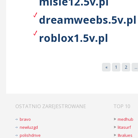
misie12.5v.pl
dreamweebs.5v.pl
roblox1.5v.pl
«
1
2
...
OSTATNIO ZAREJESTROWANE
TOP 10
bravo
medhub
newluzgd
litasurf
polishdrive
8values