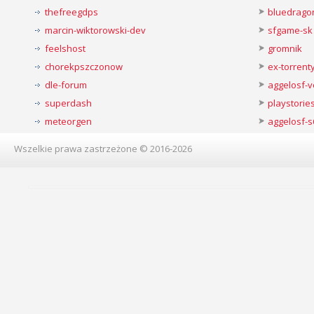
thefreegdps
bluedrago
marcin-wiktorowski-dev
sfgame-sk
feelshost
gromnik
chorekpszczonow
ex-torren
dle-forum
aggelosf-
superdash
playstorie
meteorgen
aggelosf-s
Wszelkie prawa zastrzeżone © 2016-2026