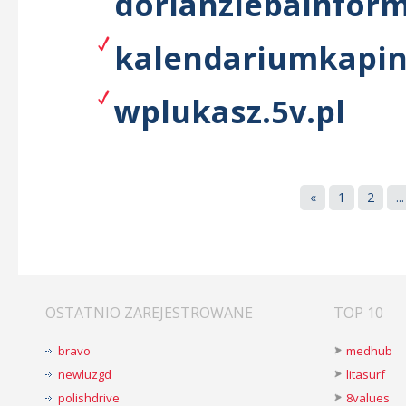
dorianziebainform
kalendariumkapin
wplukasz.5v.pl
«
1
2
...
OSTATNIO ZAREJESTROWANE
TOP 10
bravo
medhub
newluzgd
litasurf
polishdrive
8values