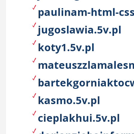
paulinam-html-css
jugoslawia.5v.pl
koty1.5v.pl
mateuszzlamalesm
bartekgorniaktocw
kasmo.5v.pl
cieplakhui.5v.pl