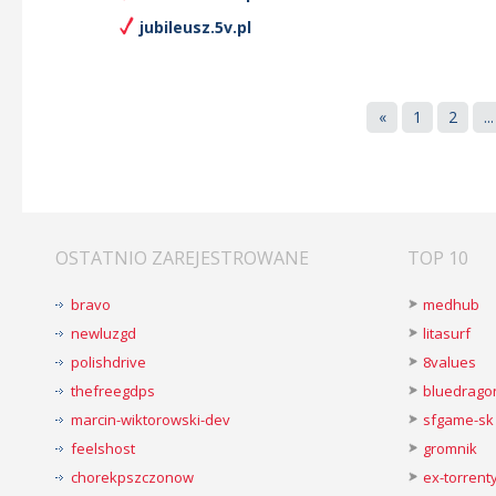
jubileusz.5v.pl
«
1
2
...
OSTATNIO ZAREJESTROWANE
TOP 10
bravo
medhub
newluzgd
litasurf
polishdrive
8values
thefreegdps
bluedrago
marcin-wiktorowski-dev
sfgame-sk
feelshost
gromnik
chorekpszczonow
ex-torren