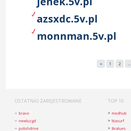
jenek.5v.pl
azsxdc.5v.pl
monnman.5v.pl
«
1
2
...
OSTATNIO ZAREJESTROWANE
TOP 10
bravo
medhub
newluzgd
litasurf
polishdrive
8values