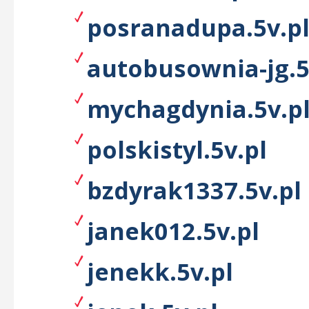
posranadupa.5v.p
autobusownia-jg.5
mychagdynia.5v.p
polskistyl.5v.pl
bzdyrak1337.5v.pl
janek012.5v.pl
jenekk.5v.pl