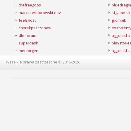
thefreegdps
bluedrago
marcin-wiktorowski-dev
sfgame-sk
feelshost
gromnik
chorekpszczonow
ex-torren
dle-forum
aggelosf-
superdash
playstorie
meteorgen
aggelosf-s
Wszelkie prawa zastrzeżone © 2016-2026