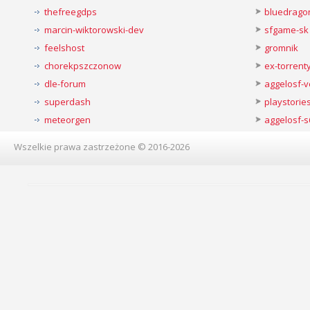
thefreegdps
bluedrago
marcin-wiktorowski-dev
sfgame-sk
feelshost
gromnik
chorekpszczonow
ex-torren
dle-forum
aggelosf-
superdash
playstorie
meteorgen
aggelosf-s
Wszelkie prawa zastrzeżone © 2016-2026