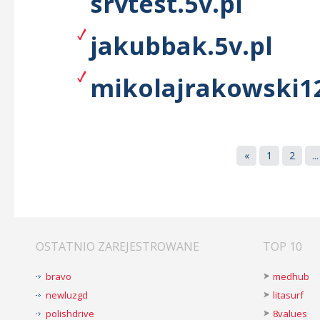
srvtest.5v.pl
jakubbak.5v.pl
mikolajrakowski12
«
1
2
...
OSTATNIO ZAREJESTROWANE
TOP 10
bravo
medhub
newluzgd
litasurf
polishdrive
8values