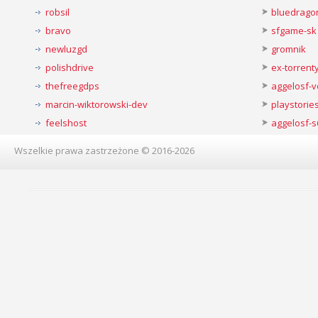
robsil
bluedrago
bravo
sfgame-sk
newluzgd
gromnik
polishdrive
ex-torren
thefreegdps
aggelosf-
marcin-wiktorowski-dev
playstorie
feelshost
aggelosf-s
Wszelkie prawa zastrzeżone © 2016-2026