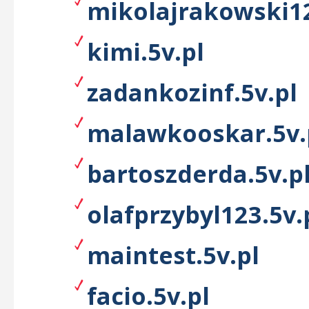
mikolajrakowski12
kimi.5v.pl
zadankozinf.5v.pl
malawkooskar.5v.
bartoszderda.5v.p
olafprzybyl123.5v.
maintest.5v.pl
facio.5v.pl