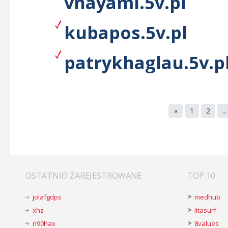
vnayami.5v.pl
kubapos.5v.pl
patrykhaglau.5v.p
«
1
2
...
OSTATNIO ZAREJESTROWANE
TOP 10
jolafgdps
medhub
xhz
litasurf
n90hax
8values