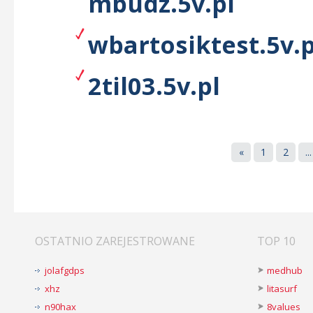
mbudz.5v.pl
wbartosiktest.5v.p
2til03.5v.pl
«
1
2
...
OSTATNIO ZAREJESTROWANE
TOP 10
jolafgdps
medhub
xhz
litasurf
n90hax
8values