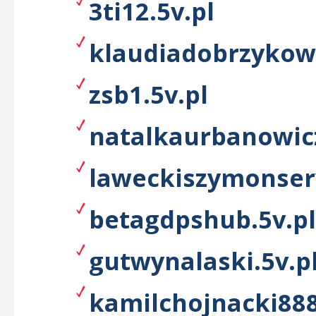
3ti12.5v.pl
klaudiadobrzykow
zsb1.5v.pl
natalkaurbanowicz
laweckiszymonserv
betagdpshub.5v.pl
gutwynalaski.5v.p
kamilchojnacki888