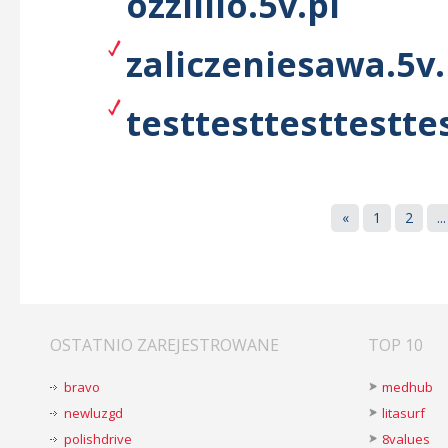
ozziillo.5v.pl
zaliczeniesawa.5v.
testtesttesttesttes
«
1
2
...
OSTATNIO ZAREJESTROWANE
TOP 10
bravo
medhub
newluzgd
litasurf
polishdrive
8values