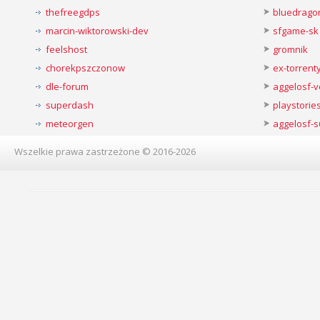
thefreegdps
bluedrago
marcin-wiktorowski-dev
sfgame-sk
feelshost
gromnik
chorekpszczonow
ex-torren
dle-forum
aggelosf-
superdash
playstorie
meteorgen
aggelosf-s
Wszelkie prawa zastrzeżone © 2016-2026