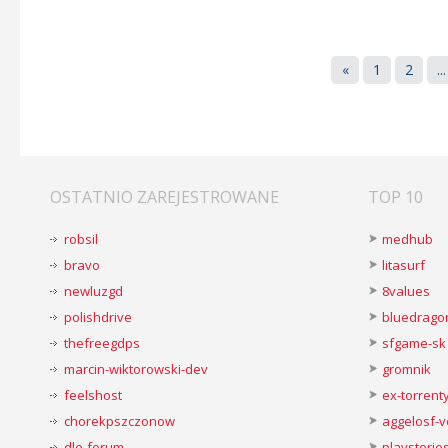
«
1
2
...
OSTATNIO ZAREJESTROWANE
TOP 10
robsil
medhub
bravo
litasurf
newluzgd
8values
polishdrive
bluedrago
thefreegdps
sfgame-sk
marcin-wiktorowski-dev
gromnik
feelshost
ex-torren
chorekpszczonow
aggelosf-
dle-forum
playstorie