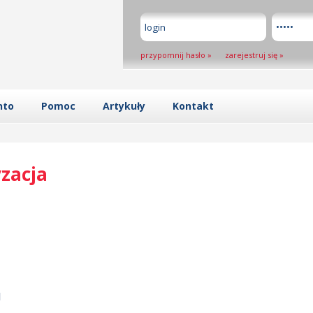
przypomnij hasło
»
zarejestruj się
»
nto
Pomoc
Artykuły
Kontakt
zacja
l