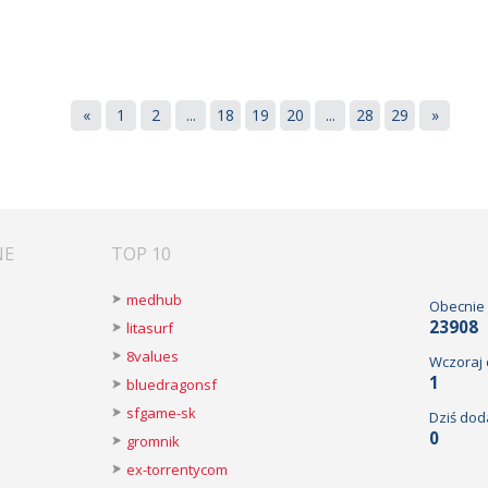
«
1
2
...
18
19
20
...
28
29
»
NE
TOP 10
medhub
Obecnie
23908
litasurf
8values
Wczoraj
1
bluedragonsf
sfgame-sk
Dziś dod
0
gromnik
ex-torrentycom