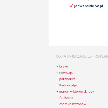
jopwebside.5v.pl
OSTATNIO ZAREJESTROWA
bravo
newluzgd
polishdrive
thefreegdps
marcin-wiktorowski-dev
feelshost
chorekpszczonow