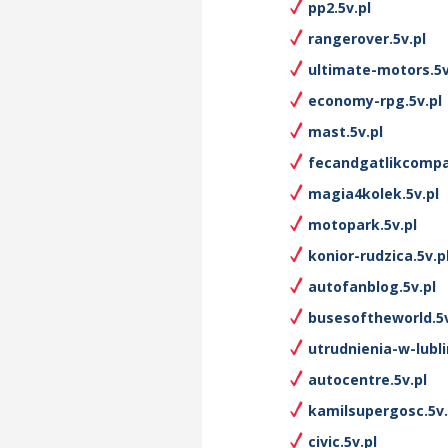
pp2.5v.pl
rangerover.5v.pl
ultimate-motors.5v
economy-rpg.5v.pl
mast.5v.pl
fecandgatlikcompa
magia4kolek.5v.pl
motopark.5v.pl
konior-rudzica.5v.p
autofanblog.5v.pl
busesoftheworld.5v
utrudnienia-w-lubli
autocentre.5v.pl
kamilsupergosc.5v.
civic.5v.pl