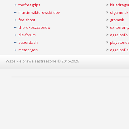
thefreegdps
bluedrago
marcin-wiktorowski-dev
sfgame-sk
feelshost
gromnik
chorekpszczonow
ex-torren
dle-forum
aggelosf-
superdash
playstorie
meteorgen
aggelosf-s
Wszelkie prawa zastrzeżone © 2016-2026