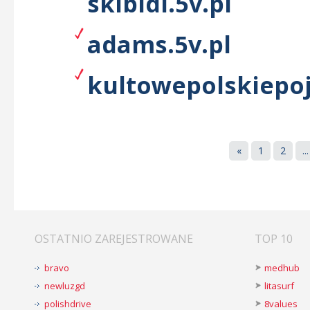
skibidi.5v.pl
adams.5v.pl
kultowepolskiepoj
«
1
2
...
OSTATNIO ZAREJESTROWANE
TOP 10
bravo
medhub
newluzgd
litasurf
polishdrive
8values