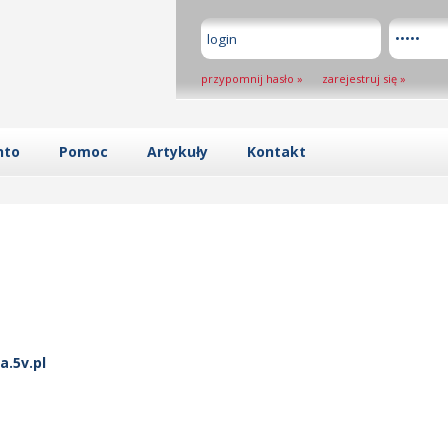
przypomnij hasło
»
zarejestruj się
»
nto
Pomoc
Artykuły
Kontakt
a.5v.pl