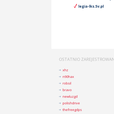
legia-lks.5v.pl
OSTATNIO ZAREJESTROWA
xhz
n90hax
robsil
bravo
newluzgd
polishdrive
thefreegdps