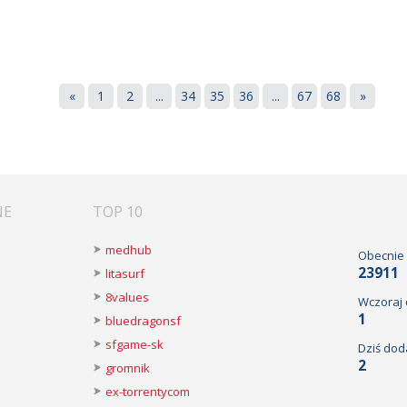
«
1
2
...
34
35
36
...
67
68
»
NE
TOP 10
medhub
Obecnie
23911
litasurf
8values
Wczoraj
1
bluedragonsf
sfgame-sk
Dziś dod
2
gromnik
ex-torrentycom