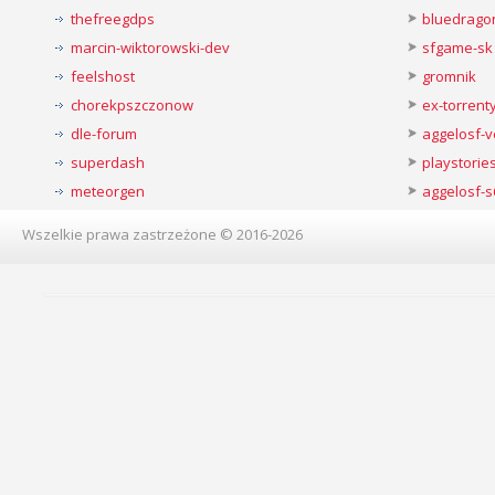
thefreegdps
bluedrago
marcin-wiktorowski-dev
sfgame-sk
feelshost
gromnik
chorekpszczonow
ex-torren
dle-forum
aggelosf-
superdash
playstorie
meteorgen
aggelosf-s
Wszelkie prawa zastrzeżone © 2016-2026