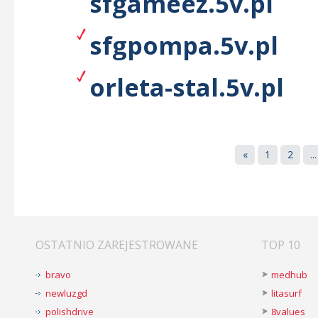
sfgameez.5v.pl
sfgpompa.5v.pl
orleta-stal.5v.pl
«
1
2
...
OSTATNIO ZAREJESTROWANE
TOP 10
bravo
medhub
newluzgd
litasurf
polishdrive
8values