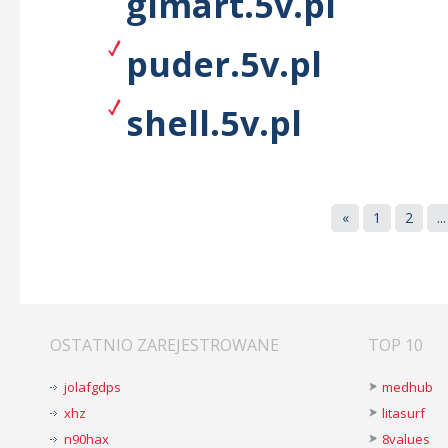
gimart.5v.pl
puder.5v.pl
shell.5v.pl
«
1
2
...
OSTATNIO ZAREJESTROWANE
TOP 10
jolafgdps
medhub
xhz
litasurf
n90hax
8values