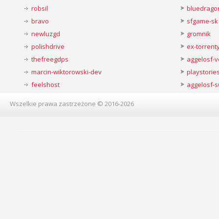
robsil
bluedrago
bravo
sfgame-sk
newluzgd
gromnik
polishdrive
ex-torren
thefreegdps
aggelosf-
marcin-wiktorowski-dev
playstorie
feelshost
aggelosf-s
Wszelkie prawa zastrzeżone © 2016-2026