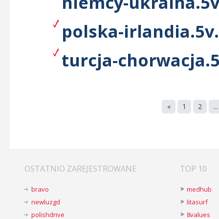
niemcy-ukraina.5v
polska-irlandia.5v.
turcja-chorwacja.5
«
1
2
...
OSTATNIO ZAREJESTROWANE
TOP 10
bravo
medhub
newluzgd
litasurf
polishdrive
8values