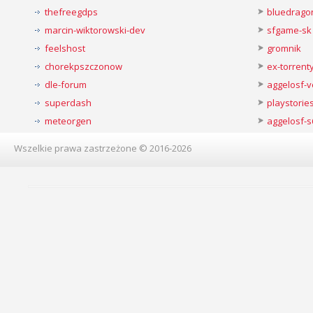
thefreegdps
bluedrago
marcin-wiktorowski-dev
sfgame-sk
feelshost
gromnik
chorekpszczonow
ex-torren
dle-forum
aggelosf-
superdash
playstorie
meteorgen
aggelosf-s
Wszelkie prawa zastrzeżone © 2016-2026